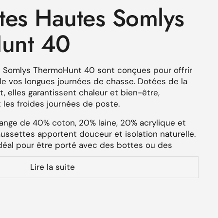
tes Hautes Somlys
unt 40
 Somlys ThermoHunt 40 sont conçues pour offrir
 de vos longues journées de chasse. Dotées de la
 elles garantissent chaleur et bien-être,
les froides journées de poste.
ange de 40% coton, 20% laine, 20% acrylique et
ssettes apportent douceur et isolation naturelle.
déal pour être porté avec des bottes ou des
ut en offrant une excellente respirabilité.
Lire la suite
surent robustesse et durabilité, rendant ces
our résister aux longues marches en terrain
antibactérien est appliqué pour limiter le
ries lors d'un port prolongé.