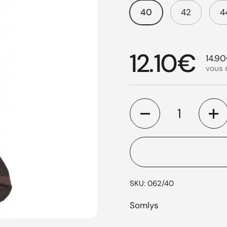
40
42
4
Prix régul
12.10€
Prix 
14.9
vous
Quantité
SKU: 062/40
Somlys