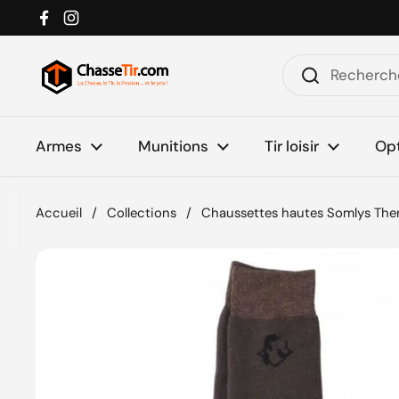
Passer au contenu
Facebook
Instagram
Armes
Munitions
Tir loisir
Op
Accueil
/
Collections
/
Chaussettes hautes Somlys Th