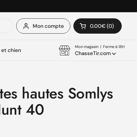
Mon compte
0.00€
0
Ouvrir le panier
Mon panier Total:
produit dans votre 
Mon magasin | Ferme à 18H
et chien
ChasseTir.com
tes hautes Somlys
unt 40