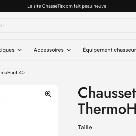
Le site ChasseTir.com fait peau neuve !
tiques
Accessoires
Équipement chasseur 
ermoHunt 40
Chausset
ThermoH
Taille