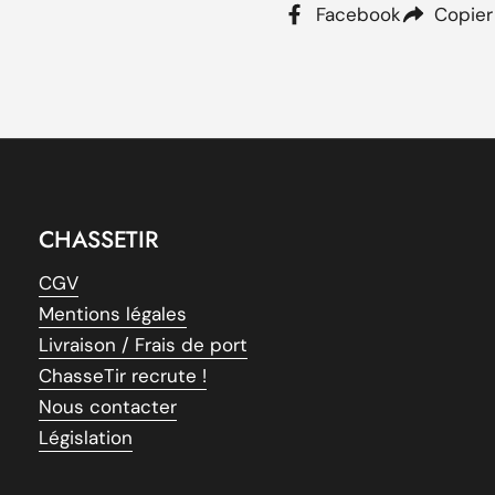
Facebook
Copier
Disponibles en plusieurs 
ajustement précis pour
marque reconnue pour la
outdoor, ces chaussette
d'activités de plein air.
Profitez d'une chaleur c
chaussettes Somlys Ther
vos sorties en plein air.
CHASSETIR
CGV
Mentions légales
Livraison / Frais de port
ChasseTir recrute !
Nous contacter
Législation