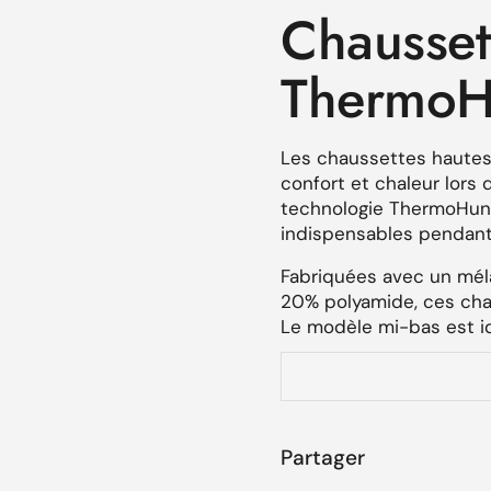
Chausset
nte
itive suivante
ThermoH
Les chaussettes hautes
confort et chaleur lors
technologie ThermoHunt,
indispensables pendant 
Fabriquées avec un mél
20% polyamide, ces chau
Le modèle mi-bas est i
chaussures montantes to
Les talons renforcés as
chaussettes parfaites p
difficile. Un traitement 
Partager
développement des bacté