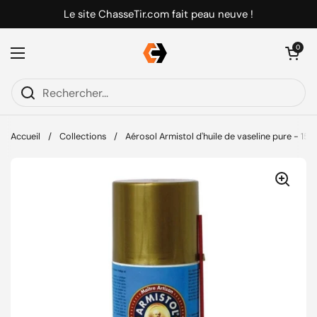
Passer au contenu
Le site ChasseTir.com fait peau neuve !
Ouvrir le pani
0
Ouvrir le menu
Accueil
/
Collections
/
Aérosol Armistol d'huile de vaseline pure - 150