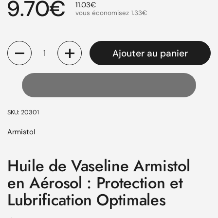
Prix régulier
9.70€
Prix de solde
11.03€
vous économisez
1.33€
Quantité
Ajouter au panier
SKU: 20301
Armistol
Huile de Vaseline Armistol
en Aérosol : Protection et
Lubrification Optimales