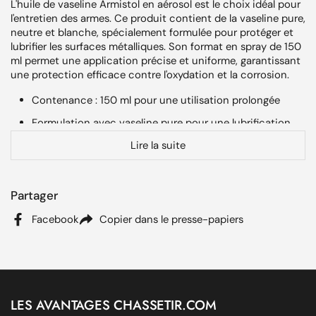
L'huile de vaseline Armistol en aérosol est le choix idéal pour
l'entretien des armes. Ce produit contient de la vaseline pure,
neutre et blanche, spécialement formulée pour protéger et
lubrifier les surfaces métalliques. Son format en spray de 150
ml permet une application précise et uniforme, garantissant
une protection efficace contre l'oxydation et la corrosion.
Contenance : 150 ml pour une utilisation prolongée
Formulation avec vaseline pure pour une lubrification
sans résidus
Lire la suite
Protection contre la corrosion des surfaces métalliques
Conçu pour le nettoyage d'appoint et la lubrification des
Partager
mécanismes, ce produit assure le bon fonctionnement de
vos armes. L'application en aérosol facilite le traitement des
Facebook
Copier dans le presse-papiers
pièces, même les plus difficiles d'accès.
La vaseline pure en spray Armistol est un allié
incontournable pour les passionnés de chasse et de tir,
offrant une solution pratique et efficace pour tous vos
besoins d'entretien. Elle contribue à prolonger la durée de vie
LES AVANTAGES CHASSETIR.COM
de l'équipement en assurant une protection optimale.