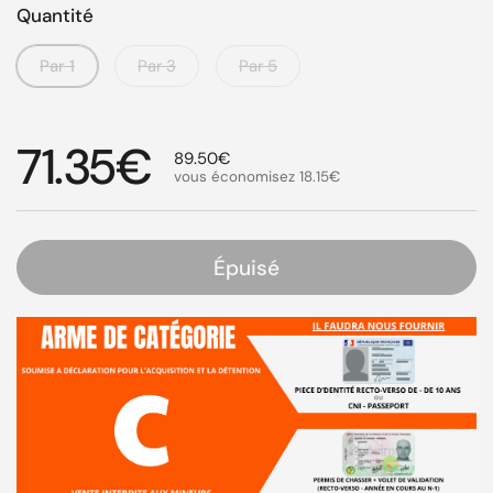
Quantité
Par 1
Par 3
Par 5
Prix régulier
71.35€
Prix de solde
89.50€
vous économisez
18.15€
Épuisé