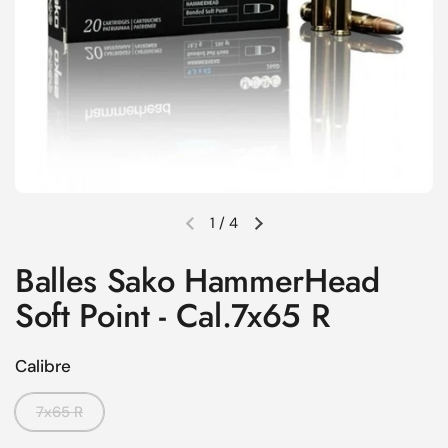
1
/
4
Diapositive précédente
Diapositive suivante
Balles Sako HammerHead
Soft Point - Cal.7x65 R
Calibre
7x65 R