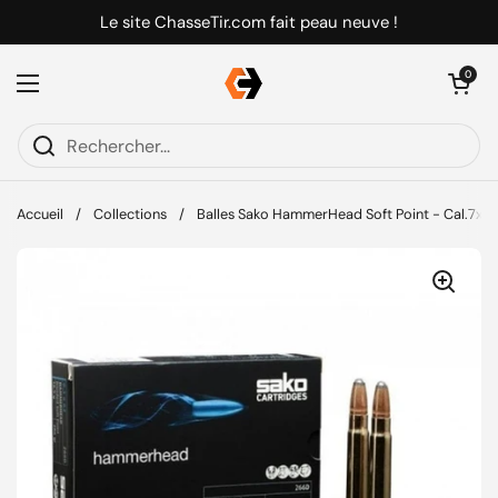
Passer au contenu
Le site ChasseTir.com fait peau neuve !
Ouvrir le pani
0
Ouvrir le menu
Accueil
/
Collections
/
Balles Sako HammerHead Soft Point - Cal.7x6