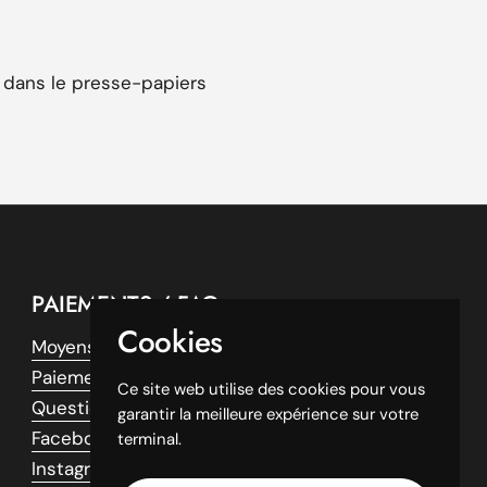
mincie
 dans le presse-papiers
 à la chemise
plus dure
pide
PAIEMENTS / FAQ
Cookies
Moyens de paiements
Paiement 3X sans frais
Ce site web utilise des cookies pour vous
Questions fréquentes
garantir la meilleure expérience sur votre
5 boites (voir options)
Facebook
terminal.
Instagram