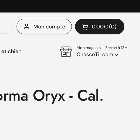
Mon compte
0.00€
0
Ouvrir le panier
Mon panier Total:
produit dans votre 
Mon magasin | Ferme à 18H
et chien
ChasseTir.com
orma Oryx - Cal.