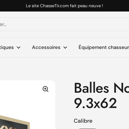
Le site ChasseTir.com fait peau neuve !
tiques
Accessoires
Équipement chasseur 
Balles N
9.3x62
Calibre