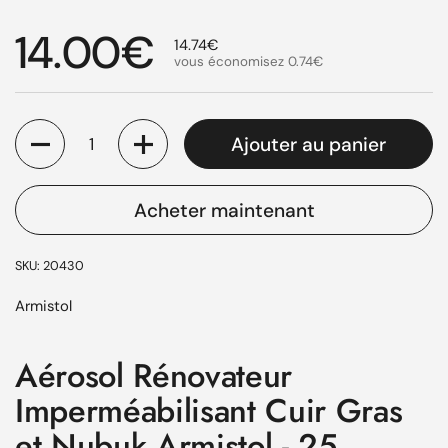
Prix régulier
14.00€
Prix de solde
14.74€
vous économisez
0.74€
Quantité
Ajouter au panier
Acheter maintenant
SKU: 20430
Armistol
Aérosol Rénovateur
Imperméabilisant Cuir Gras
et Nubuk Armistol - 25