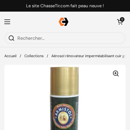
Passer au contenu
Le site ChasseTir.com fait peau neuve !
Ouvrir le pani
0
Ouvrir le menu
Accueil
/
Collections
/
Aérosol rénovateur imperméabilisant cuir gras