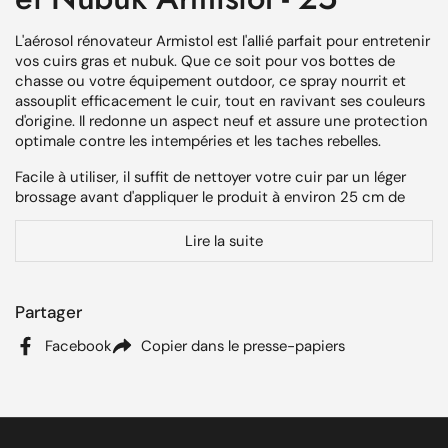
L'aérosol rénovateur Armistol est l'allié parfait pour entretenir
vos cuirs gras et nubuk. Que ce soit pour vos bottes de
chasse ou votre équipement outdoor, ce spray nourrit et
assouplit efficacement le cuir, tout en ravivant ses couleurs
d'origine. Il redonne un aspect neuf et assure une protection
optimale contre les intempéries et les taches rebelles.
Facile à utiliser, il suffit de nettoyer votre cuir par un léger
brossage avant d'appliquer le produit à environ 25 cm de
distance. Laissez sécher sans frotter pour un résultat
impeccable. Sur certains cuirs, la teinte peut légèrement
Lire la suite
foncer après application; il est conseillé de faire un essai sur
une petite surface.
Partager
Avec son conditionnement en spray de 250 ml, fabriqué en
France, ce produit assure une application pratique et
Facebook
Copier dans le presse-papiers
économique. Ce rénovateur convient pour toutes vos
activités extérieures, garantissant que vos équipements
restent aussi performants et esthétiques que lors de leur
premier jour. Faites confiance à Armistol pour prolonger la
durée de vie de vos cuirs, tout en leur assurant une